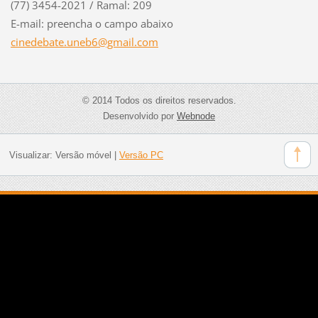
(77) 3454-2021 / Ramal: 209
E-mail: preencha o campo abaixo
cinedeba
te.uneb6
@gmail.c
om
© 2014 Todos os direitos reservados.
Desenvolvido por
Webnode
Visualizar:
Versão móvel
|
Versão PC