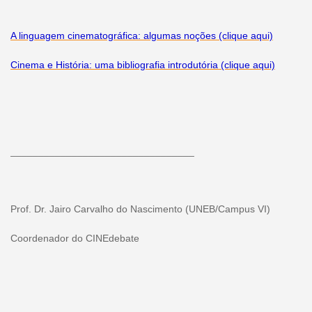
A linguagem cinematográfica: algumas noções (clique aqui)
Cinema e História: uma bibliografia introdutória (clique aqui)
_________________________________
Prof. Dr. Jairo Carvalho do Nascimento (UNEB/Campus VI)
Coordenador do CINEdebate