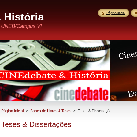
 História
Página inicial
 - UNEB/Campus VI
Página inicial
>
Banco de Livros & Teses
>
Teses & Dissertações
Teses & Dissertações